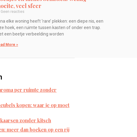
oeite, veel sfeer
Geen reacties
jna elke woning heeft ‘rare’ plekken: een diepe nis, een
ze hoek, een ruimte tussen kasten of onder een trap.
t een beetje verbeelding worden
ad More »
n
 aroma per ruimte zonder
ubels kopen: waar je op moet
 kaarsen zonder kitsch
en: meer dan boeken op een rij