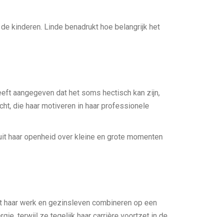
de kinderen. Linde benadrukt hoe belangrijk het
eeft aangegeven dat het soms hectisch kan zijn,
acht, die haar motiveren in haar professionele
t uit haar openheid over kleine en grote momenten
jft haar werk en gezinsleven combineren op een
e, terwijl ze tegelijk haar carrière voortzet in de