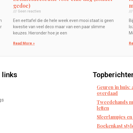
gedoe)
m
Geen reacties
n
Een eettafel die de hele week even mooi staat is geen
Bi
r
kwestie van veel deco maar van een paar slimme
lo
keuzes. Hieronder hoe je een
Me
Read More »
Re
 links
Topberichte
Geuren in huis:
overdaad
gs
Tweedehands me
letten
Sfeerlampjes en
Boekenkast styl