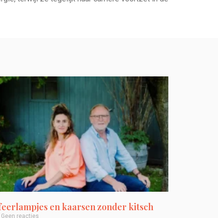
feerlampjes en kaarsen zonder kitsch
Geen reacties