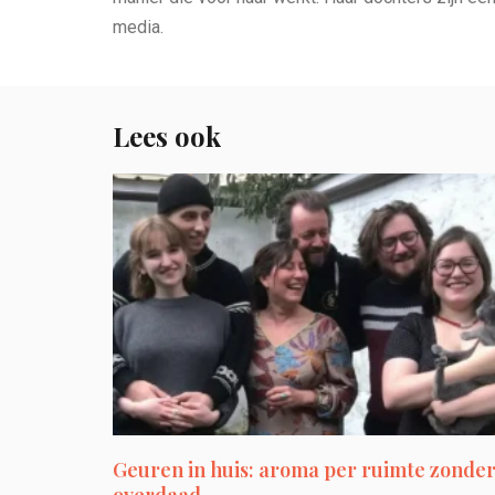
media.
Lees ook
Geuren in huis: aroma per ruimte zonde