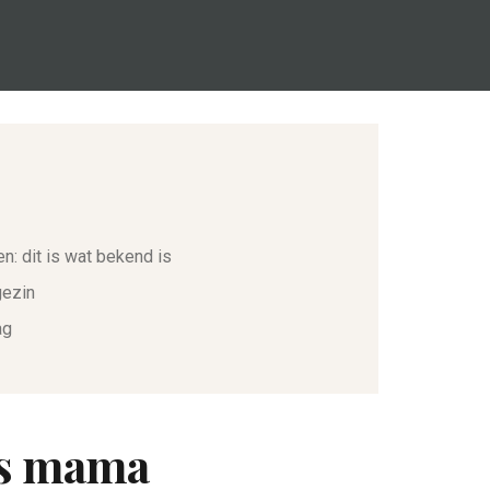
n: dit is wat bekend is
gezin
ag
ls mama