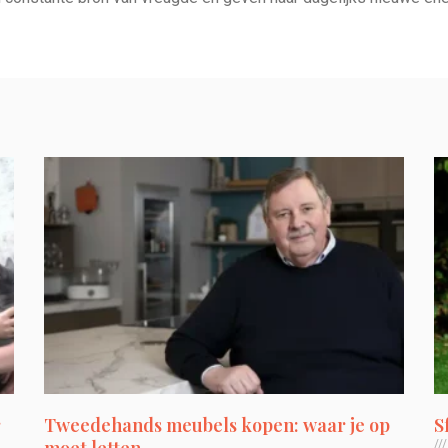
r
Tweedehands meubels kopen: waar je op
S