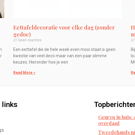
Eettafeldecoratie voor elke dag (zonder
H
gedoe)
m
Geen reacties
n
Een eettafel die de hele week even mooi staat is geen
Bi
r
kwestie van veel deco maar van een paar slimme
lo
keuzes. Hieronder hoe je een
Me
Read More »
Re
 links
Topberichte
Geuren in huis:
overdaad
gs
Tweedehands me