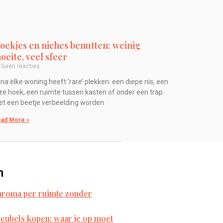
oekjes en niches benutten: weinig
oeite, veel sfeer
Geen reacties
jna elke woning heeft ‘rare’ plekken: een diepe nis, een
ze hoek, een ruimte tussen kasten of onder een trap.
t een beetje verbeelding worden
ad More »
n
 aroma per ruimte zonder
ubels kopen: waar je op moet