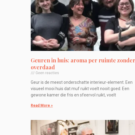
Geuren in huis: aroma per ruimte zonde
overdaad
Geen reacties
Geur is de meest onderschatte interieur-element. Een
visueel mooi huis dat muf ruikt voelt nooit goed. Een
gewone kamer die fris en sfeervol ruikt, voelt
Read More »