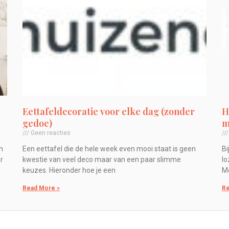
Eettafeldecoratie voor elke dag (zonder
H
gedoe)
m
Geen reacties
n
Een eettafel die de hele week even mooi staat is geen
Bi
r
kwestie van veel deco maar van een paar slimme
lo
keuzes. Hieronder hoe je een
Me
Read More »
Re