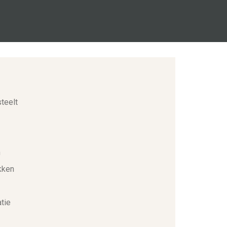
steelt
n
kken
tie