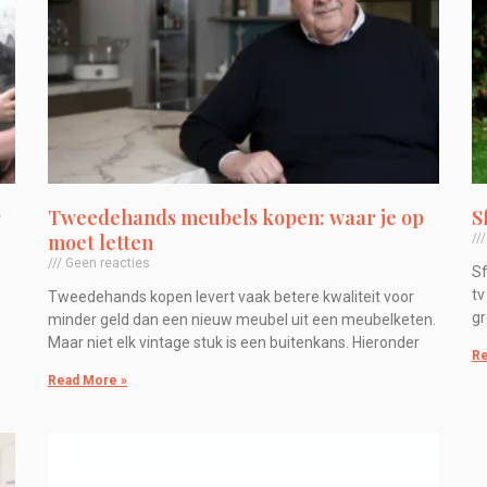
r
Tweedehands meubels kopen: waar je op
S
moet letten
Geen reacties
Sf
tv
Tweedehands kopen levert vaak betere kwaliteit voor
gr
minder geld dan een nieuw meubel uit een meubelketen.
Maar niet elk vintage stuk is een buitenkans. Hieronder
Re
Read More »