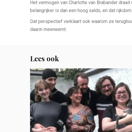
Het vermogen van Charlotte van Brabander draait ni
belangrijker is dan een hoog saldo, en dat rijkdo
Dat perspectief verklaart ook waarom ze terughou
daarin meeneemt.
Lees ook