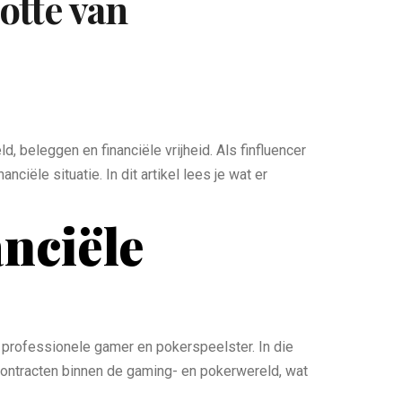
otte van
, beleggen en financiële vrijheid. Als finfluencer
iële situatie. In dit artikel lees je wat er
nciële
s professionele gamer en pokerspeelster. In die
contracten binnen de gaming- en pokerwereld, wat