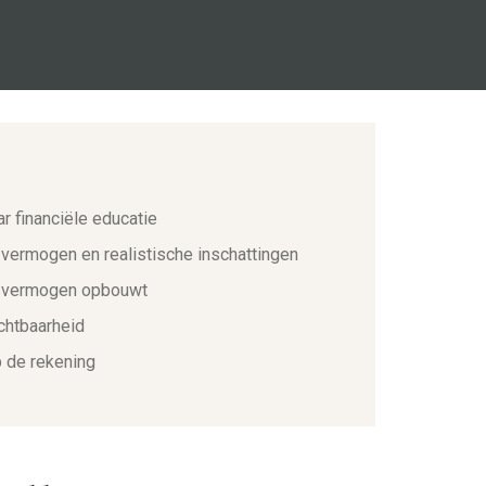
r financiële educatie
 vermogen en realistische inschattingen
n vermogen opbouwt
chtbaarheid
 de rekening