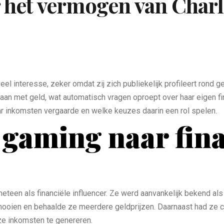
 het vermogen van Charl
 interesse, zeker omdat zij zich publiekelijk profileert rond geld
n met geld, wat automatisch vragen oproept over haar eigen financ
aar inkomsten vergaarde en welke keuzes daarin een rol spelen.
 gaming naar fina
meteen als financiële influencer. Ze werd aanvankelijk bekend al
rnooien en behaalde ze meerdere geldprijzen. Daarnaast had ze 
uze inkomsten te genereren.