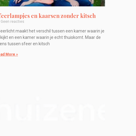
feerlampjes en kaarsen zonder kitsch
Geen reacties
eerlicht maakt het verschil tussen een kamer waarin je
 kijkt en een kamer waarin je echt thuiskomt. Maar de
ens tussen sfeer en kitsch
ad More »