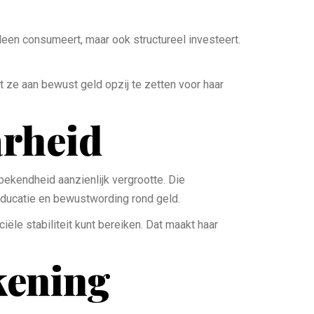
lleen consumeert, maar ook structureel investeert.
t ze aan bewust geld opzij te zetten voor haar
rheid
bekendheid aanzienlijk vergrootte. Die
 educatie en bewustwording rond geld.
iële stabiliteit kunt bereiken. Dat maakt haar
kening