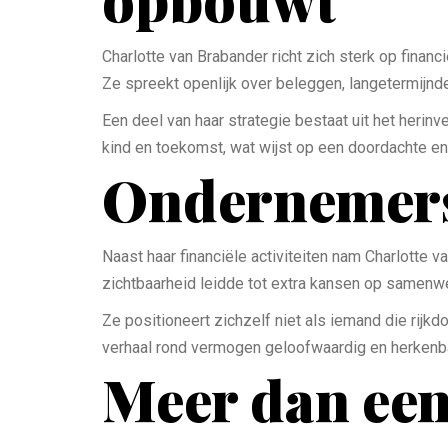
Charlotte van Brabander richt zich sterk op financ
Ze spreekt openlijk over beleggen, lange­termijn
Een deel van haar strategie bestaat uit het herin
kind en toekomst, wat wijst op een doordachte 
Ondernemers
Naast haar financiële activiteiten nam Charlotte 
zichtbaarheid leidde tot extra kansen op samenwer
Ze positioneert zichzelf niet als iemand die rijkdo
verhaal rond vermogen geloofwaardig en herkenba
Meer dan een